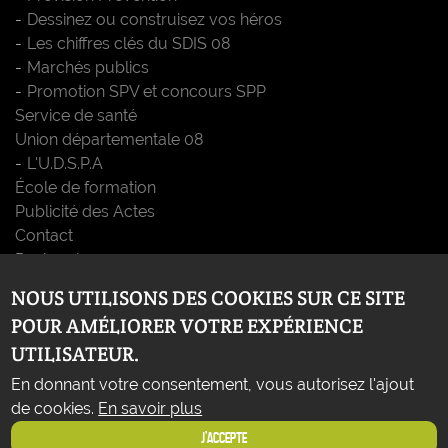
Dessinez ou construisez vos héros
Les chiffres clés du SDIS 08
Marchés publics
Promotion SPV et concours SPP
Service de santé
Union départementale 08
L'U.D.S.P.A
École de formation
Publicité des Actes
Contact
Recherche
On recrute
NOUS UTILISONS DES COOKIES SUR CE SITE
Liens
POUR AMÉLIORER VOTRE EXPÉRIENCE
Glossaire
UTILISATEUR.
Téléchargements
Les gestes qui sauvent
En donnant votre consentement, vous autorisez l'ajout
Sauve ton centre de secours
de cookies.
En savoir plus
J'ACCEPTE