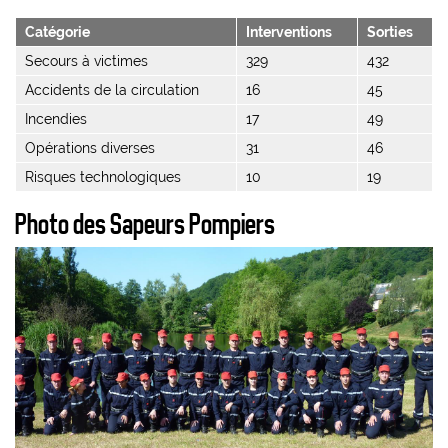
Catégorie
Interventions
Sorties
Secours à victimes
329
432
Accidents de la circulation
16
45
Incendies
17
49
Opérations diverses
31
46
Risques technologiques
10
19
Photo des Sapeurs Pompiers