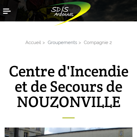
Aller
Menu
au
contenu
principal
Accueil
Groupements
Compagnie 2
Centre d'Incendie
et de Secours de
NOUZONVILLE