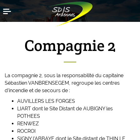
Aller
Menu
au
contenu
principal
Compagnie 2
La compagnie 2, sous la responsabilité du capitaine
Sébastien VANBRENSEGEM, regroupe les centres
d'incendie et de secours de :
AUVILLERS LES FORGES
LIART dont le Site Distant de AUBIGNY les
POTHEES
RENWEZ
ROCROI
SIGNY l’ABBAYE dont le Site distant de THIN LE