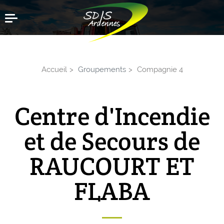
Aller
Menu
au
contenu
principal
Accueil
Groupements
Compagnie 4
Centre d'Incendie
et de Secours de
RAUCOURT ET
FLABA