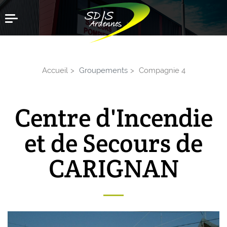
Aller
Menu
au
contenu
principal
Accueil
Groupements
Compagnie 4
Centre d'Incendie
et de Secours de
CARIGNAN