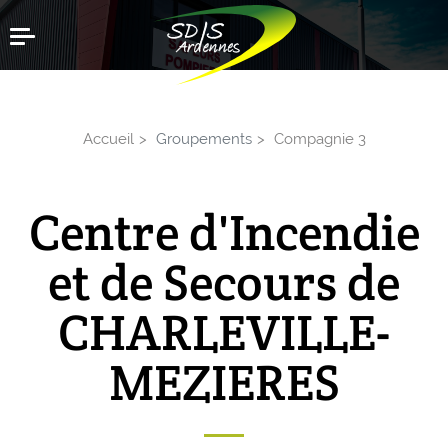
Aller
Menu
au
contenu
principal
Accueil
Groupements
Compagnie 3
Centre d'Incendie
et de Secours de
CHARLEVILLE-
MEZIERES