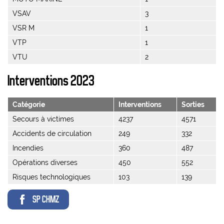
VSAV
3
VSR M
1
VTP
1
VTU
2
Interventions 2023
Catégorie
Interventions
Sorties
Secours à victimes
4237
4571
Accidents de circulation
249
332
Incendies
360
487
Opérations diverses
450
552
Risques technologiques
103
139
SP CHMZ