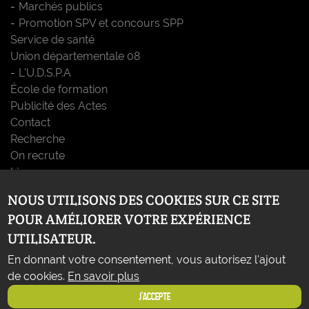
Marchés publics
Promotion SPV et concours SPP
Service de santé
Union départementale 08
L'U.D.S.P.A
École de formation
Publicité des Actes
Contact
Recherche
On recrute
Liens
Glossaire
NOUS UTILISONS DES COOKIES SUR CE SITE
Téléchargements
POUR AMÉLIORER VOTRE EXPÉRIENCE
Les gestes qui sauvent
UTILISATEUR.
Sauve ton centre de secours
En donnant votre consentement, vous autorisez l'ajout
de cookies.
En savoir plus
J'ACCEPTE
Une création
Isics
-
©
2019 SDIS08 -
Mentions légales