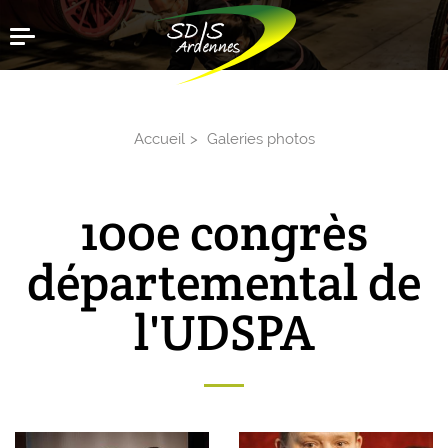
Aller
Menu
au
contenu
principal
Accueil
Galeries photos
100e congrès
départemental de
l'UDSPA